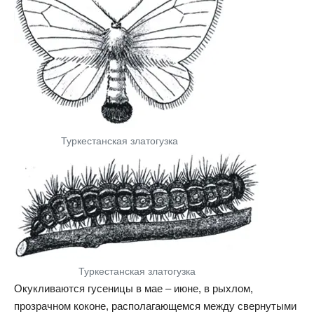
Туркестанская златогузка
Туркестанская златогузка
Окукливаются гусеницы в мае – июне, в рыхлом,
прозрачном коконе, располагающемся между свернутыми