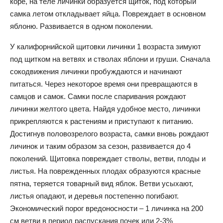
коре, на теле личинки образуется щиток, под который
самка летом откладывает яйца. Повреждает в основном
яблоню. Развивается в одном поколении.
У калифорнийской щитовки личинки 1 возраста зимуют
под щитком на ветвях и стволах яблони и груши. Сначала
сокодвижения личинки пробуждаются и начинают
питаться. Через некоторое время они превращаются в
самцов и самок. Самки после спаривания рождают
личинки желтого цвета. Найдя удобное место, личинки
прикрепляются к растениям и приступают к питанию.
Достигнув половозрелого возраста, самки вновь рождают
личинок и таким образом за сезон, развивается до 4
поколений. Щитовка повреждает стволы, ветви, плоды и
листья. На поврежденных плодах образуются красные
пятна, теряется товарный вид яблок. Ветви усыхают,
листья опадают, и деревья постепенно погибают.
Экономический порог вредоносности – 1 личинка на 200
см ветви в период распускания почек или 2-3%