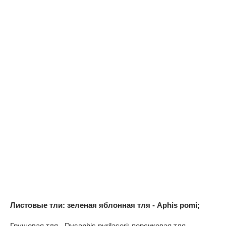
Листовые тли: зеленая яблонная тля - Aphis pomi;
Грушевая тля - Dysaphis pyrilaseri; персиковая тля –