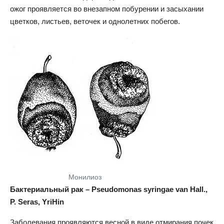
ожог проявляется во внезапном побурении и засыхании
цветков, листьев, веточек и однолетних побегов.
Монилиоз
Бактериальный рак – Pseudomonas syringae van Hall.,
P. Seras, YriHin
Заболевания проявляются весной в виде отмирания почек