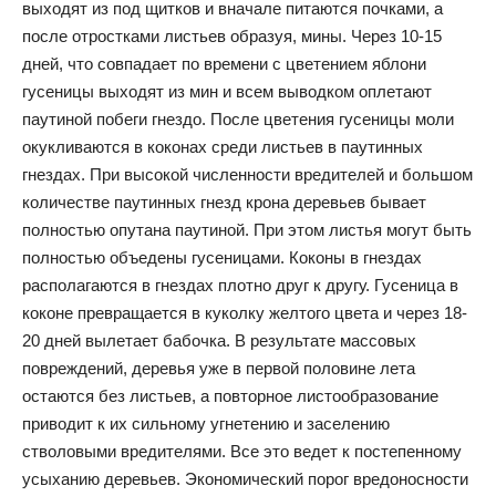
выходят из под щитков и вначале питаются почками, а
после отростками листьев образуя, мины. Через 10-15
дней, что совпадает по времени с цветением яблони
гусеницы выходят из мин и всем выводком оплетают
паутиной побеги гнездо. После цветения гусеницы моли
окукливаются в коконах среди листьев в паутинных
гнездах. При высокой численности вредителей и большом
количестве паутинных гнезд крона деревьев бывает
полностью опутана паутиной. При этом листья могут быть
полностью объедены гусеницами. Коконы в гнездах
располагаются в гнездах плотно друг к другу. Гусеница в
коконе превращается в куколку желтого цвета и через 18-
20 дней вылетает бабочка. В результате массовых
повреждений, деревья уже в первой половине лета
остаются без листьев, а повторное листообразование
приводит к их сильному угнетению и заселению
стволовыми вредителями. Все это ведет к постепенному
усыханию деревьев. Экономический порог вредоносности