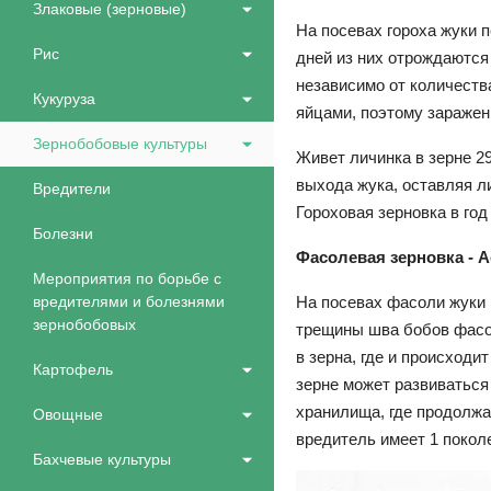
Злаковые (зерновые)
На посевах гороха жуки 
Рис
дней из них отрождаются 
независимо от количеств
Кукуруза
яйцами, поэтому заражен
Зернобобовые культуры
Живет личинка в зерне 29
выхода жука, оставляя л
Вредители
Гороховая зерновка в год
Болезни
Фасолевая зерновка - Ac
Мероприятия по борьбе с
вредителями и болезнями
На посевах фасоли жуки 
зернобобовых
трещины шва бобов фасол
в зерна, где и происход
Картофель
зерне может развиваться
хранилища, где продолжае
Овощные
вредитель имеет 1 поколе
Бахчевые культуры