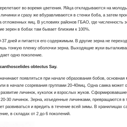
перелетают во воремя цветения. Яйца откладываются на молоды
личинки и сразу же вбуравливаются в стенки боба, а затем про
а отложенных яиц. В условиях районов ГБАО, где численность 
ие зерен в бобах там бывает близким к 100%.
-37 дней и питается его содержимым. В другие зерна не перехо
ишь тонкую пленку оболочки зерна. Выходящие жуки выталкивают
 дает одно поколение.
anthoscelides obtectus Say.
начинают появляться при начале образования бобов, основная 
и в начале созревания группами 20-40яиц. Одна самка может о
ит развитие личинок, куколок и взрослых жуков. Сформировавшие
 20-30 личинок. Зерна, изъеденные личинками, превращаются в
т развиваться и вредить в течение всей зимы. В хранилищах са
ние, в складах от 2 до 6 поколений.