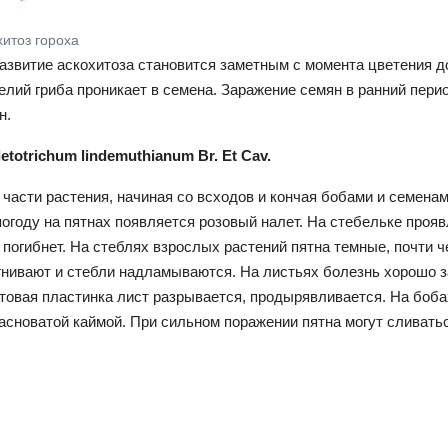
хитоз гороха
азвитие аскохитоза становится заметным с момента цветения до
елий гриба проникает в семена. Заражение семян в ранний перио
н.
etotrichum lindemuthianum Br. Et Cav.
части растения, начиная со всходов и кончая бобами и семенам
огоду на пятнах появляется розовый налет. На стебельке проя
 погибнет. На стеблях взрослых растений пятна темные, почти ч
гнивают и стебли надламываются. На листьях болезнь хорошо 
стовая пластинка лист разрывается, продырявливается. На боба
асноватой каймой. При сильном поражении пятна могут сливатьс