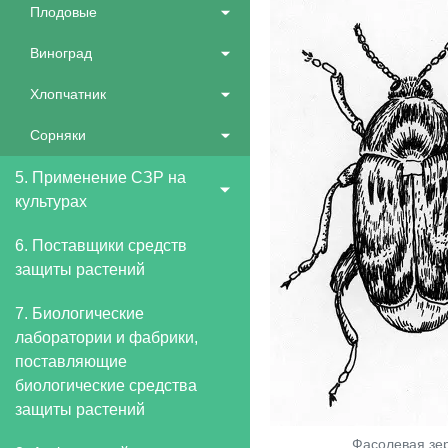
Плодовые
Виноград
Хлопчатник
Сорняки
5. Применение СЗР на
культурах
6. Поставщики средств
защиты растений
7. Биологические
лаборатории и фабрики,
поставляющие
биологические средства
защиты растений
Фасолевая зе