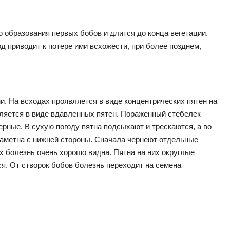
 образования первых бобов и длится до конца вегетации.
д приводит к потере ими всхожести, при более позднем,
и. На всходах проявляется в виде концентрических пятен на
вляется в виде вдавленных пятен. Пораженный стебелек
ерные. В сухую погоду пятна подсыхают и трескаются, а во
заметна с нижней стороны. Сначала чернеют отдельные
х болезнь очень хорошо видна. Пятна на них округлые
я. От створок бобов болезнь переходит на семена