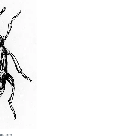
рновка