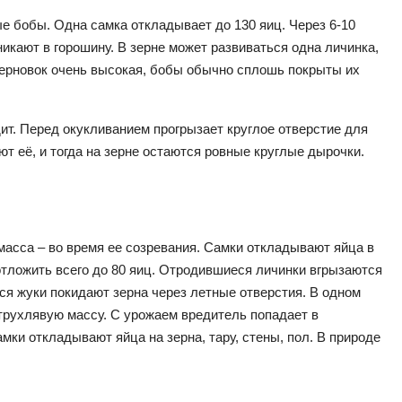
е бобы. Одна самка откладывает до 130 яиц. Через 6-10
никают в горошину. В зерне может развиваться одна личинка,
зерновок очень высокая, бобы обычно сплошь покрыты их
дит. Перед окукливанием прогрызает круглое отверстие для
 её, и тогда на зерне остаются ровные круглые дырочки.
масса – во время ее созревания. Самки откладывают яйца в
тложить всего до 80 яиц. Отродившиеся личинки вгрызаются
ся жуки покидают зерна через летные отверстия. В одном
 трухлявую массу. С урожаем вредитель попадает в
мки откладывают яйца на зерна, тару, стены, пол. В природе