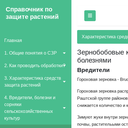
Справочник по
защите растений
Характеристика сред
Главная
Зернобобовые к
1. Общие понятия о СЗР
болезнями
2. Как проводить обработки?
Вредители
3. Характеристика средств
Гороховая зерновка - Bru
защита растений
Гороховая зерновка расп
4. Вредители, болезни и
Раштской группе районов
сорняки
снижается количество и 
сельскохозяйственных
Зимуют жуки внутри зерна
культур
почвы, растительыми ост