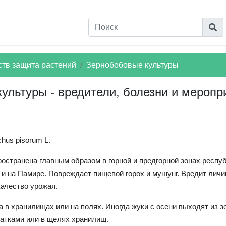
ств защита растений
Зернобобовые культуры
ультуры - вредители, болезни и меропр
chus pisorum L.
ространена главным образом в горной и предгорной зонах респу
 и на Памире. Повреждает пищевой горох и мушунг. Вредит личи
качество урожая.
 в хранилищах или на полях. Иногда жуки с осени выходят из з
атками или в щелях хранилищ.