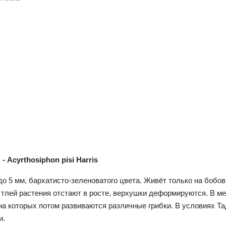
 Acyrthosiphon pisi Harris
до 5 мм, бархатисто-зеленоватого цвета. Живёт только на бобов
я тлей растения отстают в росте, верхушки деформируются. В м
а которых потом развиваются различные грибки. В условиях Та
и.